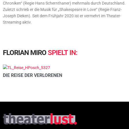
Chroniken“ (Regie Hans Schernthaner) mehrmals durch Deutschland.
Zuletzt schrieb er die Musik für „Shakespeare in Love“ (Regie Franz-
Joseph Dieken). Seit dem Frühjahr 2020 ist er vermehrt im Theater-
Streaming aktiv.
FLORIAN
MIRO
SPIELT
IN:
DIE REISE DER VERLORENEN