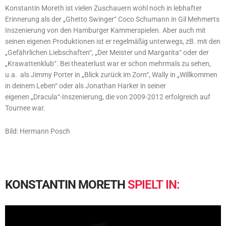
Konstantin Moreth ist vielen Zuschauern wohl noch in lebhafter
Erinnerung als der „Ghetto Swinger“ Coco Schumann in Gil Mehmerts
Inszenierung von den Hamburger Kammerspielen. Aber auch mit
seinen eigenen Produktionen ist er regelmäßig unterwegs, zB. mit den
„Gefährlichen Liebschaften“, „Der Meister und Margarita“ oder der
„Krawattenklub“. Bei theaterlust war er schon mehrmals zu sehen,
u.a. als Jimmy Porter in „Blick zurück im Zorn“, Wally in „Willkommen
in deinem Leben“ oder als Jonathan Harker in seiner
eigenen „Dracula“-Inszenierung, die von 2009-2012 erfolgreich auf
Tournee war.
Bild: Hermann Posch
KONSTANTIN
MORETH
SPIELT
IN: