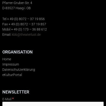
Pfarrer-Gruber-Str. 4
D-83527 Haag i. OB
Tel + 49 (0) 8072 – 37 19 856
Fax + 49 (0) 8072 – 37 19 857
Mobil + 49 (0) 173 – 36 88 612
Email:
kbb@theaterlust.de
ORGANISATION
Home
Impressum
Datenschutzerklärung
eKulturPortal
NEWSLETTER
*
E-Mail