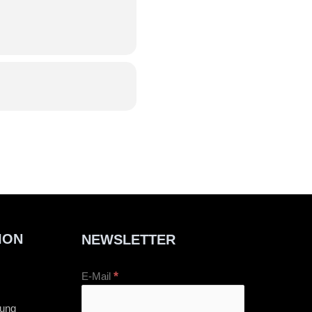
ION
NEWSLETTER
*
E-Mail
rung