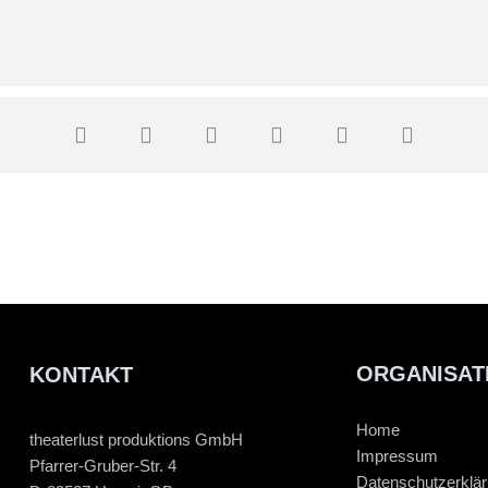
ORGANISAT
KONTAKT
Home
theaterlust produktions GmbH
Impressum
Pfarrer-Gruber-Str. 4
Datenschutzerklä