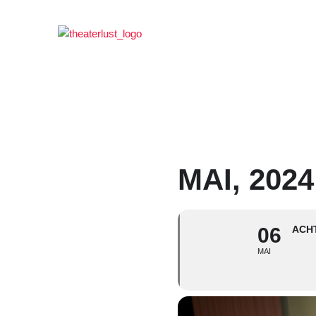
Zum
Inhalt
springen
MAI, 2024
06
ACH
MAI