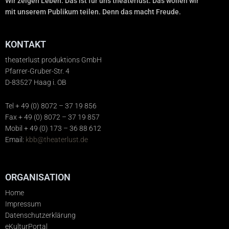
Wir zeigen Leben. Das ist für uns theaterlust. Das wollen wir
mit unserem Publikum teilen. Denn das macht Freude.
KONTAKT
theaterlust produktions GmbH
Pfarrer-Gruber-Str. 4
D-83527 Haag i. OB
Tel + 49 (0) 8072 – 37 19 856
Fax + 49 (0) 8072 – 37 19 857
Mobil + 49 (0) 173 – 36 88 612
Email:
kbb@theaterlust.de
ORGANISATION
Home
Impressum
Datenschutzerklärung
eKulturPortal