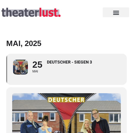
Zum
Inhalt
springen
INTHEGA PREISE
MAI, 2025
25
DEUTSCHER - SIEGEN 3
MAI