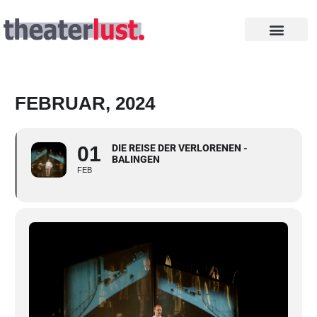
Zum
Inhalt
springen
INTHEGA PREISE
FEBRUAR, 2024
01
DIE REISE DER VERLORENEN -
BALINGEN
FEB