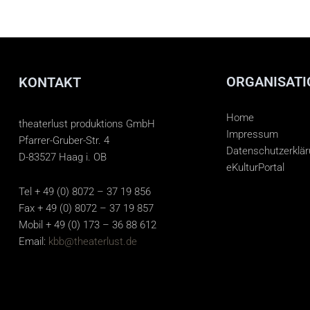
ORGANISATI
KONTAKT
Home
theaterlust produktions GmbH
Impressum
Pfarrer-Gruber-Str. 4
Datenschutzerklä
D-83527 Haag i. OB
eKulturPortal
Tel + 49 (0) 8072 – 37 19 856
Fax + 49 (0) 8072 – 37 19 857
Mobil + 49 (0) 173 – 36 88 612
Email:
kbb@theaterlust.de