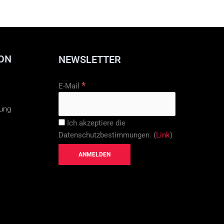
ON
NEWSLETTER
*
E-Mail
rung
Ich akzeptiere die
Datenschutzbestimmungen. (
Link
)