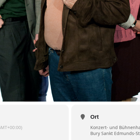
Ort
GMT+00:00)
Konzert- und Bühnenha
Bury Sankt Edmunds-St