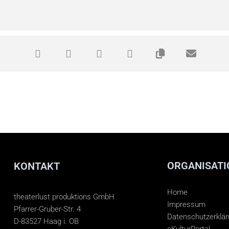
ORGANISATI
KONTAKT
Home
theaterlust produktions GmbH
Impressum
Pfarrer-Gruber-Str. 4
Datenschutzerklä
D-83527 Haag i. OB
eKulturPortal