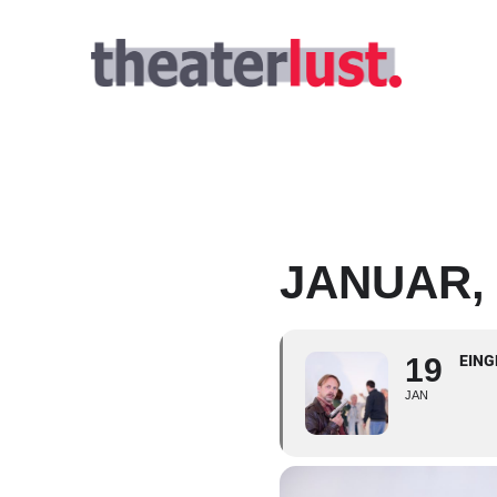
Zum
Inhalt
springen
JANUAR, 
19
EING
JAN