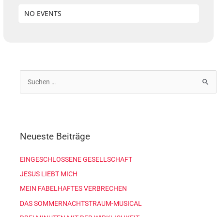
NO EVENTS
S
u
c
h
Neueste Beiträge
e
n
EINGESCHLOSSENE GESELLSCHAFT
n
JESUS LIEBT MICH
a
c
MEIN FABELHAFTES VERBRECHEN
h
DAS SOMMERNACHTSTRAUM-MUSICAL
: