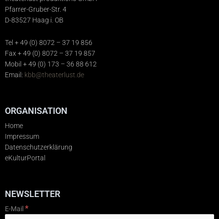
Pfarrer-Gruber-Str. 4
D-83527 Haag i. OB
Tel + 49 (0) 8072 – 37 19 856
Fax + 49 (0) 8072 – 37 19 857
Mobil + 49 (0) 173 – 36 88 612
Email:
kbb@theaterlust.de
ORGANISATION
Home
Impressum
Datenschutzerklärung
eKulturPortal
NEWSLETTER
*
E-Mail