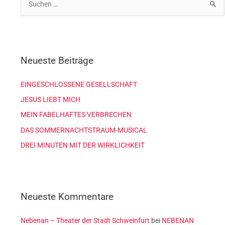
S
u
c
h
Neueste Beiträge
e
n
EINGESCHLOSSENE GESELLSCHAFT
n
JESUS LIEBT MICH
a
c
MEIN FABELHAFTES VERBRECHEN
h
DAS SOMMERNACHTSTRAUM-MUSICAL
:
DREI MINUTEN MIT DER WIRKLICHKEIT
Neueste Kommentare
Nebenan – Theater der Stadt Schweinfurt
bei
NEBENAN