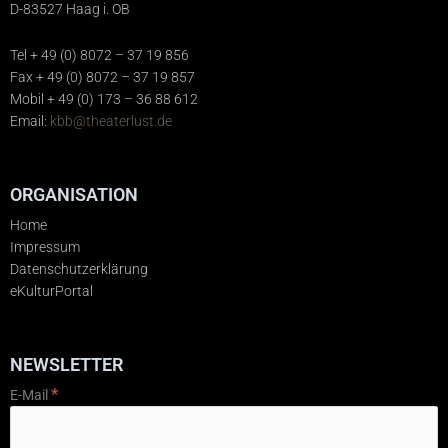
D-83527 Haag i. OB
Tel + 49 (0) 8072 – 37 19 856
Fax + 49 (0) 8072 – 37 19 857
Mobil + 49 (0) 173 – 36 88 612
Email:
kbb@theaterlust.de
ORGANISATION
Home
Impressum
Datenschutzerklärung
eKulturPortal
NEWSLETTER
*
E-Mail