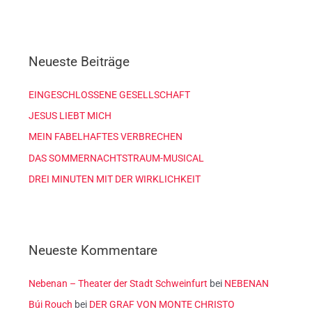
u
c
h
Neueste Beiträge
e
n
EINGESCHLOSSENE GESELLSCHAFT
n
JESUS LIEBT MICH
a
c
MEIN FABELHAFTES VERBRECHEN
h
DAS SOMMERNACHTSTRAUM-MUSICAL
:
DREI MINUTEN MIT DER WIRKLICHKEIT
Neueste Kommentare
Nebenan – Theater der Stadt Schweinfurt
bei
NEBENAN
Búi Rouch
bei
DER GRAF VON MONTE CHRISTO