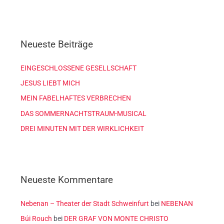
u
c
h
Neueste Beiträge
e
n
EINGESCHLOSSENE GESELLSCHAFT
n
JESUS LIEBT MICH
a
c
MEIN FABELHAFTES VERBRECHEN
h
DAS SOMMERNACHTSTRAUM-MUSICAL
:
DREI MINUTEN MIT DER WIRKLICHKEIT
Neueste Kommentare
Nebenan – Theater der Stadt Schweinfurt
bei
NEBENAN
Búi Rouch
bei
DER GRAF VON MONTE CHRISTO