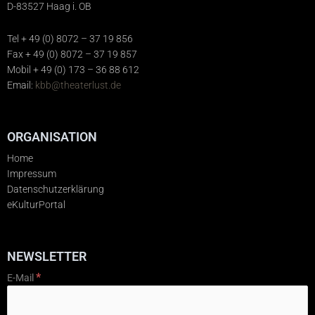
D-83527 Haag i. OB
Tel + 49 (0) 8072 – 37 19 856
Fax + 49 (0) 8072 – 37 19 857
Mobil + 49 (0) 173 – 36 88 612
Email:
kbb@theaterlust.de
ORGANISATION
Home
Impressum
Datenschutzerklärung
eKulturPortal
NEWSLETTER
*
E-Mail